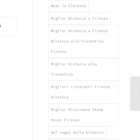
Meat in Florence
Miglior Bistecca a Firenze
Miglior Bistecca a Firenze
Bistecca alla Fiorentina
Firenze
Miglior bistecca alla
fiorentina
Migliori ristoranti Firenze
C
c
Bistecca
Miglior Ristorante Steak
House Firenze
Nel regno della bistecca