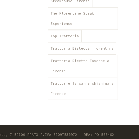
Steakhouse Firenze
The Florentine Steak
Experience
Top Trattoria
Trattoria Bistecca fiorentina
Trattoria Ricette Toscane a
Firenze
Trattorie la carne chianina a
Firenze
eto, 7 59100 PRATO P.IVA 02097530972 - REA: PO-500462