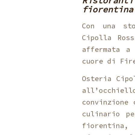
Ristorant
fiorentina
Con una sto
Cipolla Ros
affermata a
cuore di Fir
Osteria Cipo
all’occhiel
convinzione 
culinario p
fiorentina,