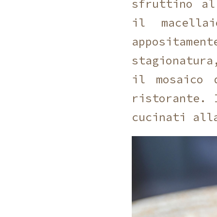
sfruttino al
il macella
appositament
stagionatura
il mosaico 
ristorante. 
cucinati all