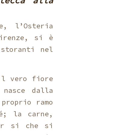
tecca alla
, l’Osteria
irenze, si è
storanti nel
il vero fiore
 nasce dalla
 proprio ramo
é; la carne,
ar si che si