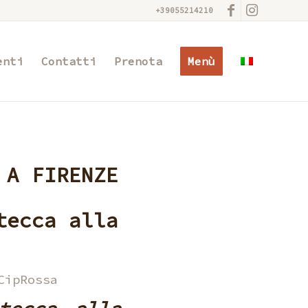
+39055214210
enti
Contatti
Prenota
Menù
 A FIRENZE
tecca alla
CipRossa