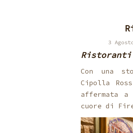
R
3 Agost
Ristoranti
Con una sto
Cipolla Ros
affermata a
cuore di Fir