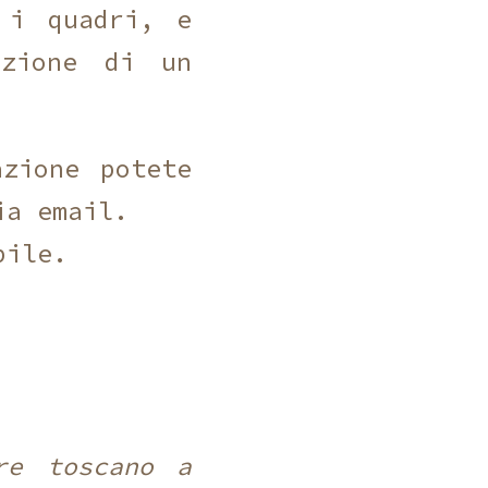
 i quadri, e
azione di un
azione potete
ia email.
bile.
re toscano a