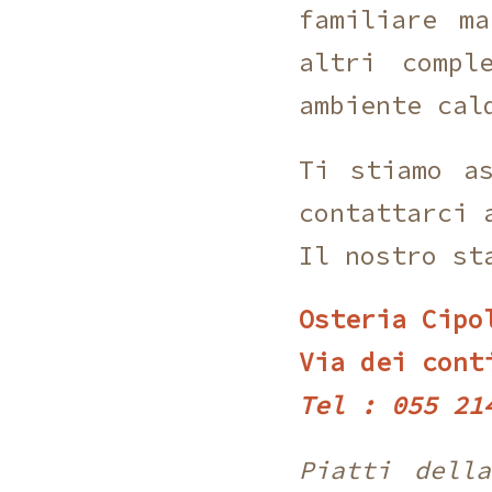
familiare m
altri compl
ambiente cal
Ti stiamo as
contattarci 
Il nostro st
Osteria Cipo
Via dei cont
Tel : 055 214
Piatti dell