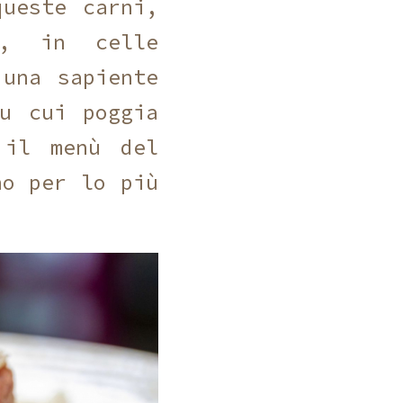
queste carni,
e, in celle
 una sapiente
su cui poggia
 il menù del
no per lo più