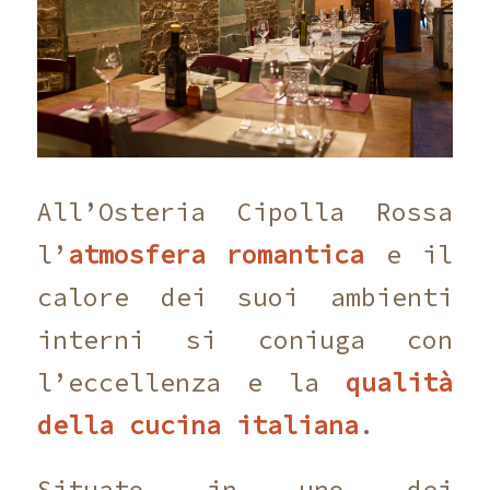
All’Osteria Cipolla Rossa
l’
atmosfera romantica
e il
calore dei suoi ambienti
interni si coniuga con
l’eccellenza e la
qualità
della cucina italiana
.
Situato in uno dei