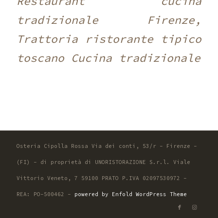
Restaurant cucina
tradizionale Firenze,
Trattoria ristorante tipico
toscano Cucina tradizionale
Osteria Cipolla Rossa Via dei conti, 53/r - Firenze -
(FI) - di proprietà di UNORISTORAZIONE S.r.l. Viale
Vittorio Veneto, 7 59100 PRATO P.IVA 02097530972 -
REA: PO-500462 -
powered by Enfold WordPress Theme