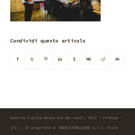
Condividi questo articolo
Osteria Cipolla Rossa Via dei conti, 53/r - Firenze -
(FI) - di proprietà di UNORISTORAZIONE S.r.l. Viale