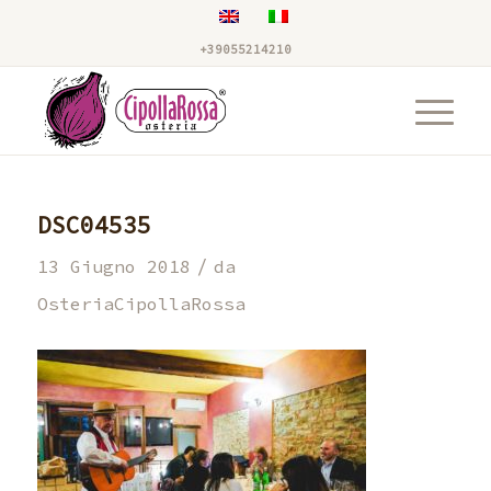
+39055214210
DSC04535
/
13 Giugno 2018
da
OsteriaCipollaRossa