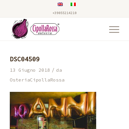
+39055214210
DSC04509
/
13 Giugno 2018
da
OsteriaCipollaRossa