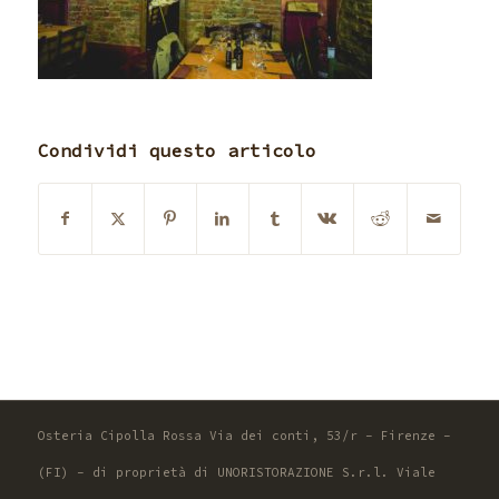
Condividi questo articolo
Osteria Cipolla Rossa Via dei conti, 53/r - Firenze -
(FI) - di proprietà di UNORISTORAZIONE S.r.l. Viale