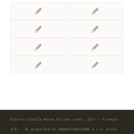
Osteria Cipolla Rossa Via dei conti, 53/r - Firenze -
(FI) - di proprietà di UNORISTORAZIONE S.r.l. Viale