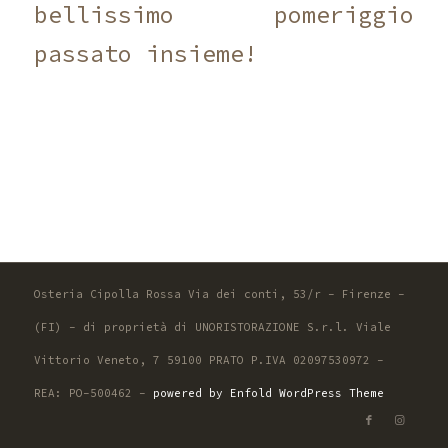
bellissimo pomeriggio
passato insieme!
Osteria Cipolla Rossa Via dei conti, 53/r - Firenze -
(FI) - di proprietà di UNORISTORAZIONE S.r.l. Viale
Vittorio Veneto, 7 59100 PRATO P.IVA 02097530972 -
REA: PO-500462 -
powered by Enfold WordPress Theme