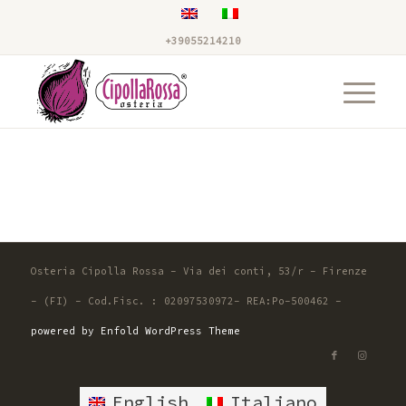
+39055214210
Osteria Cipolla Rossa - Via dei conti, 53/r - Firenze
- (FI) - Cod.Fisc. : 02097530972- REA:Po-500462 -
powered by Enfold WordPress Theme
English
Italiano