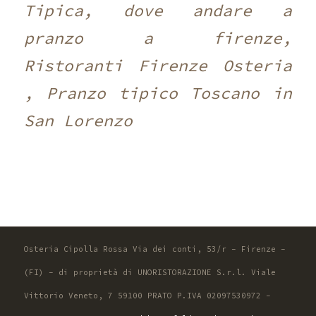
Tipica, dove andare a
pranzo a firenze,
Ristoranti Firenze Osteria
, Pranzo tipico Toscano in
San Lorenzo
Osteria Cipolla Rossa Via dei conti, 53/r - Firenze -
(FI) - di proprietà di UNORISTORAZIONE S.r.l. Viale
Vittorio Veneto, 7 59100 PRATO P.IVA 02097530972 -