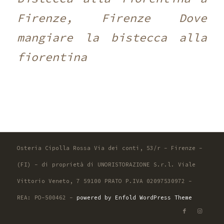
Firenze, Firenze Dove
mangiare la bistecca alla
fiorentina
Osteria Cipolla Rossa Via dei conti, 53/r - Firenze -
(FI) - di proprietà di UNORISTORAZIONE S.r.l. Viale
Vittorio Veneto, 7 59100 PRATO P.IVA 02097530972 -
REA: PO-500462 -
powered by Enfold WordPress Theme