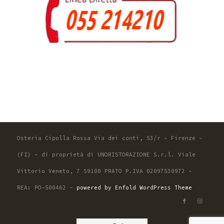
Osteria Cipolla Rossa Via dei conti, 53/r - Firenze -
(FI) - di proprietà di UNORISTORAZIONE S.r.l. Viale
Vittorio Veneto, 7 59100 PRATO P.IVA 02097530972 -
REA: PO-500462 -
powered by Enfold WordPress Theme