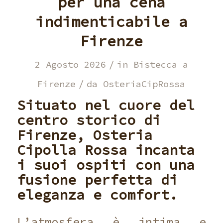
per una cena
indimenticabile a
Firenze
/
2 Agosto 2026
in
Bistecca a
/
Firenze
da
OsteriaCipRossa
Situato nel cuore del
centro storico di
Firenze,
Osteria
Cipolla Rossa
incanta
i suoi ospiti con una
fusione perfetta di
eleganza e comfort.
L’atmosfera è intima e