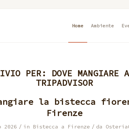
Home
Ambiente
Ev
HIVIO PER:
DOVE MANGIARE 
TRIPADVISOR
angiare la bistecca fiore
Firenze
/
/
o 2026
in
Bistecca a Firenze
da
Osteria