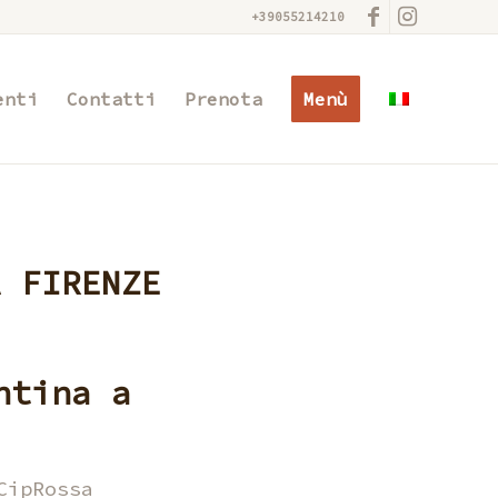
+39055214210
enti
Contatti
Prenota
Menù
A FIRENZE
ntina a
CipRossa