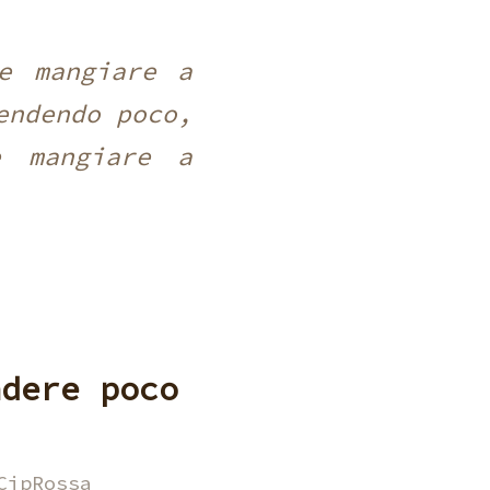
e mangiare a
endendo poco,
e mangiare a
ndere poco
CipRossa