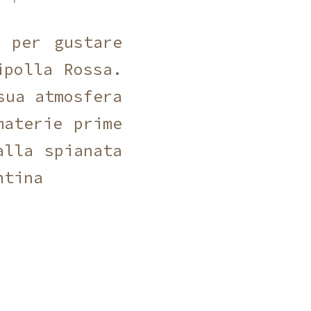
e
per gustare
ipolla Rossa.
sua atmosfera
materie prime
alla spianata
ntina