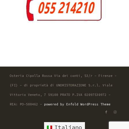
Osteria Cipolla Rossa Via dei conti, 53/r - Firenze -
(FI) - di proprietà di UNORISTORAZIONE S.r.l. Viale
Vittorio Veneto, 7 59100 PRATO P.IVA 02097530972 -
REA: PO-500462 -
powered by Enfold WordPress Theme
Italiano