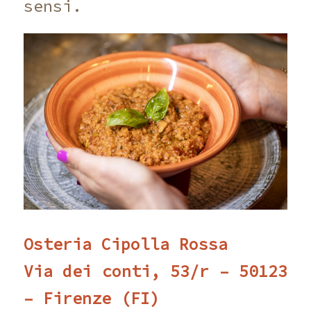
sensi.
Osteria Cipolla Rossa
Via dei conti, 53/r – 50123
– Firenze (FI)