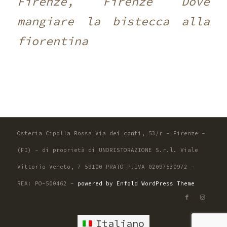
Firenze, Firenze Dove
mangiare la bistecca alla
fiorentina
Osteria Cipolla Rossa Via dei conti, 53/r - Firenze -
(FI) - di proprietà di UNORISTORAZIONE S.r.l. Viale
Vittorio Veneto, 7 59100 PRATO P.IVA 02097530972 -
REA: PO-500462 -
powered by Enfold WordPress Theme
Italiano